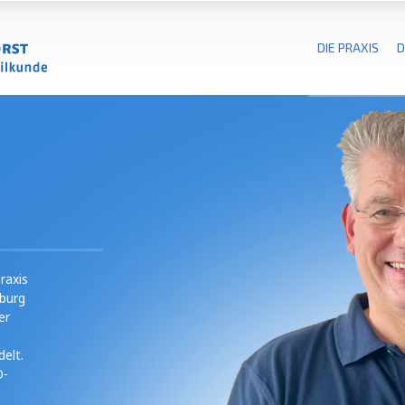
DIE PRAXIS
D
raxis
sburg
er
elt.
O-